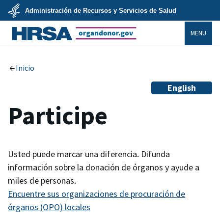
Skip
Administración de Recursos y Servicios de Salud
to
main
U.S.
content
MENU
Department
of
Health
organdonor.gov
&
Human
Services
Inicio
English
Participe
Usted puede marcar una diferencia. Difunda
información sobre la donación de órganos y ayude a
miles de personas.
Encuentre sus organizaciones de procuración de
órganos (OPO) locales