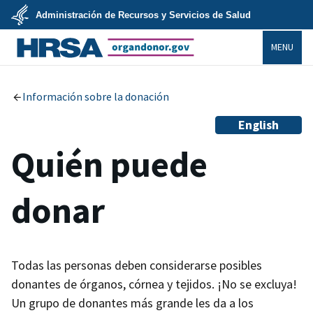
Skip
Administración de Recursos y Servicios de Salud
to
main
U.S.
content
MENU
Department
of
Health
organdonor.gov
&
Human
Services
Información sobre la donación
English
Quién puede
donar
Todas las personas deben considerarse posibles
donantes de órganos, córnea y tejidos. ¡No se excluya!
Un grupo de donantes más grande les da a los