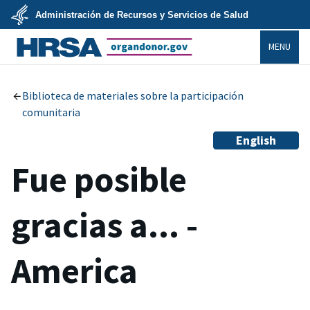
Skip
Administración de Recursos y Servicios de Salud
to
main
U.S.
content
MENU
Department
of
Health
organdonor.gov
&
Human
Services
Biblioteca de materiales sobre la participación
comunitaria
English
Fue posible
gracias a... -
America