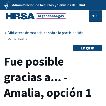
Skip
Administración de Recursos y Servicios de Salud
to
main
U.S.
content
MENU
Department
of
Health
organdonor.gov
&
Human
Services
Biblioteca de materiales sobre la participación
comunitaria
English
Fue posible
gracias a... -
Amalia, opción 1