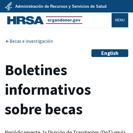
Skip
Administración de Recursos y Servicios de Salud
to
main
U.S.
content
MENU
Department
of
Health
organdonor.gov
&
Human
Services
Becas e investigación
English
Boletines
informativos
sobre becas
Periódicamente, la División de Trasplantes (DoT) envía