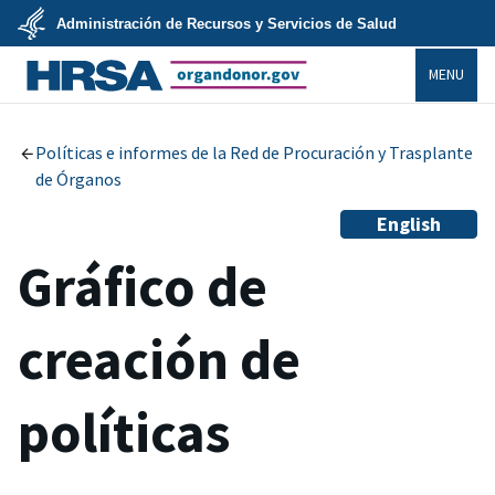
Skip
Administración de Recursos y Servicios de Salud
to
main
U.S.
content
MENU
Department
of
Health
organdonor.gov
&
Human
Services
Políticas e informes de la Red de Procuración y Trasplante
de Órganos
English
Gráfico de
creación de
políticas