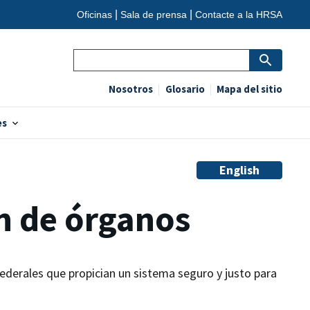
Oficinas
Sala de prensa
Contacte a la HRSA
Search
Nosotros
Glosario
Mapa del sitio
es
English
ón de órganos
ederales que propician un sistema seguro y justo para