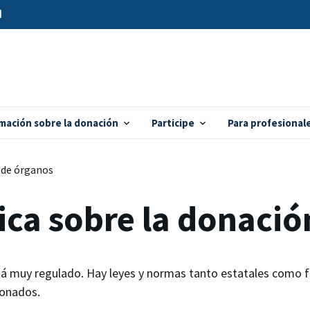
d
mación sobre la donación
Participe
Para profesional
n de órganos
tica sobre la donaci
tá muy regulado. Hay leyes y normas tanto estatales como f
donados.