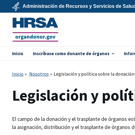
Skip
Administración de Recursos y Servicios de Salu
to
main
U.S.
content
Department
of
Health
&
Human
Services
Inicio
Inscríbase como donante de órganos
Infor
organdonor.gov
Inicio
Nosotros
Legislación y política sobre la donació
Legislación y polí
El campo de la donación y el trasplante de órganos es
la asignación, distribución y el trasplante de órganos 