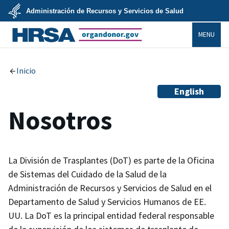
Skip
Administración de Recursos y Servicios de Salud
to
main
U.S.
content
MENU
Department
of
Health
organdonor.gov
&
Human
Services
Inicio
English
Nosotros
La División de Trasplantes (DoT) es parte de la Oficina
de Sistemas del Cuidado de la Salud de la
Administración de Recursos y Servicios de Salud en el
Departamento de Salud y Servicios Humanos de EE.
UU. La DoT es la principal entidad federal responsable