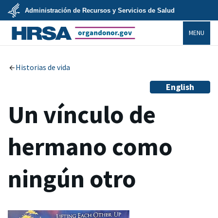
Skip
Administración de Recursos y Servicios de Salud
to
main
U.S.
content
MENU
Department
of
Health
organdonor.gov
&
Human
Services
Historias de vida
English
Un vínculo de
hermano como
ningún otro​​​​​​​