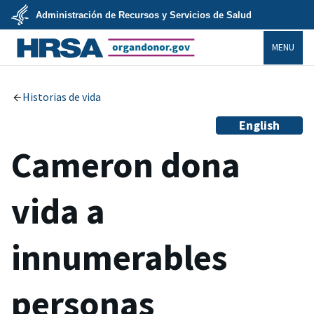
Skip
Administración de Recursos y Servicios de Salud
to
main
U.S.
content
MENU
Department
of
Health
organdonor.gov
&
Human
Services
Historias de vida
English
Cameron dona
vida a
innumerables
personas