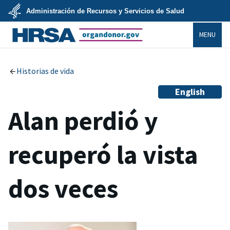
Skip
Administración de Recursos y Servicios de Salud
to
main
U.S.
content
MENU
Department
of
Health
organdonor.gov
&
Human
Services
Historias de vida
English
Alan perdió y
recuperó la vista
dos veces