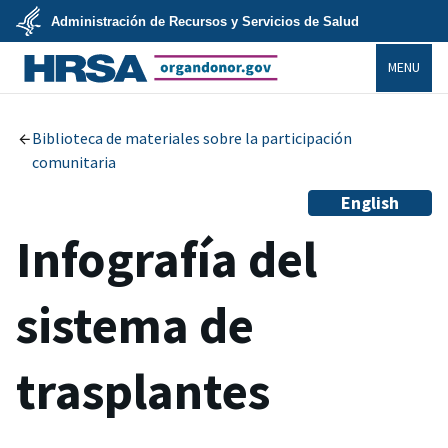
Skip
Administración de Recursos y Servicios de Salud
to
main
U.S.
content
MENU
Department
of
Health
organdonor.gov
&
Human
Services
Biblioteca de materiales sobre la participación
comunitaria
English
Infografía del
sistema de
trasplantes