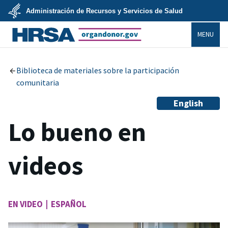
Skip
Administración de Recursos y Servicios de Salud
to
main
U.S.
content
MENU
Department
of
Health
organdonor.gov
&
Human
Services
Biblioteca de materiales sobre la participación
comunitaria
English
Lo bueno en
videos
EN VIDEO | ESPAÑOL
Image