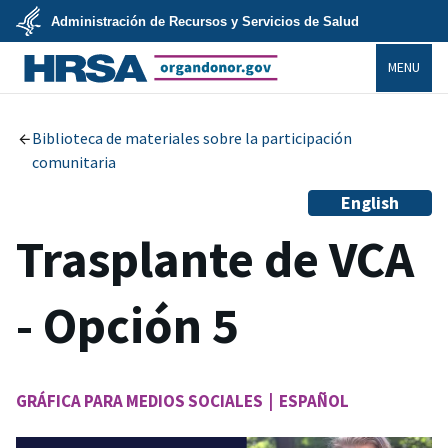
Skip
Administración de Recursos y Servicios de Salud
to
main
U.S.
content
MENU
Department
of
Health
organdonor.gov
&
Human
Services
Biblioteca de materiales sobre la participación
comunitaria
English
Trasplante de VCA
- Opción 5
GRÁFICA PARA MEDIOS SOCIALES | ESPAÑOL
Image