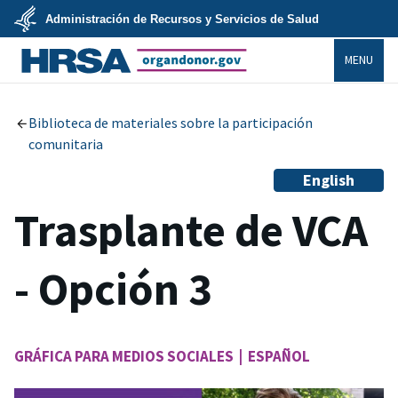
Skip
Administración de Recursos y Servicios de Salud
to
main
U.S.
content
MENU
Department
of
Health
organdonor.gov
&
Human
Services
Biblioteca de materiales sobre la participación
comunitaria
English
Trasplante de VCA
- Opción 3
GRÁFICA PARA MEDIOS SOCIALES | ESPAÑOL
Image