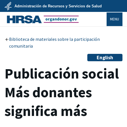
Skip
Administración de Recursos y Servicios de Salud
to
main
U.S.
content
MENU
Department
of
Health
organdonor.gov
&
Human
Services
Biblioteca de materiales sobre la participación
comunitaria
English
Publicación social
Más donantes
significa más