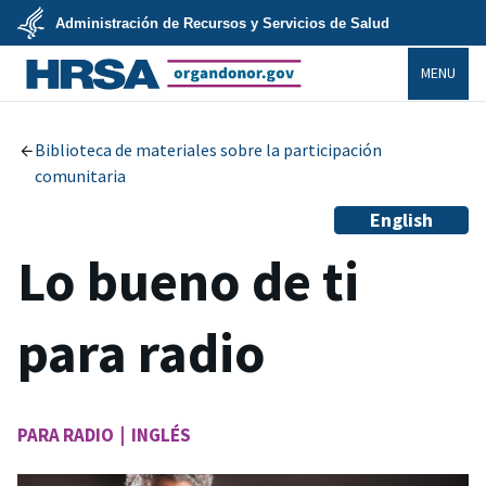
Skip
Administración de Recursos y Servicios de Salud
to
main
U.S.
content
MENU
Department
of
Health
organdonor.gov
&
Human
Services
Biblioteca de materiales sobre la participación
comunitaria
English
Lo bueno de ti
para radio
PARA RADIO | INGLÉS
Image