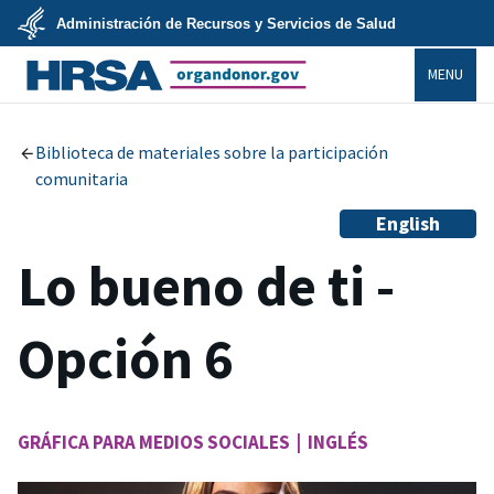
Skip
Administración de Recursos y Servicios de Salud
to
main
U.S.
content
MENU
Department
of
Health
organdonor.gov
&
Human
Services
Biblioteca de materiales sobre la participación
comunitaria
English
Lo bueno de ti -
Opción 6
GRÁFICA PARA MEDIOS SOCIALES | INGLÉS
Image