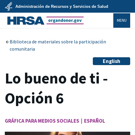
Skip
Administración de Recursos y Servicios de Salud
to
main
U.S.
content
MENU
Department
of
Health
organdonor.gov
&
Human
Services
Biblioteca de materiales sobre la participación
comunitaria
English
Lo bueno de ti -
Opción 6
GRÁFICA PARA MEDIOS SOCIALES | ESPAÑOL
Image