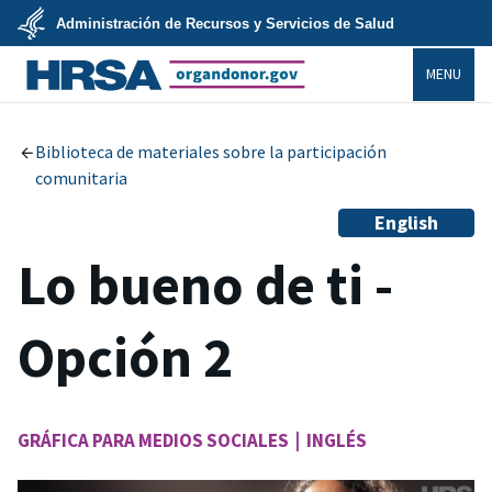
Skip
Administración de Recursos y Servicios de Salud
to
main
U.S.
content
MENU
Department
of
Health
organdonor.gov
&
Human
Services
Biblioteca de materiales sobre la participación
comunitaria
English
Lo bueno de ti -
Opción 2
GRÁFICA PARA MEDIOS SOCIALES | INGLÉS
Image