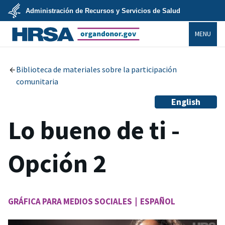
Skip
Administración de Recursos y Servicios de Salud
to
main
U.S.
content
MENU
Department
of
Health
organdonor.gov
&
Human
Services
Biblioteca de materiales sobre la participación
comunitaria
English
Lo bueno de ti -
Opción 2
GRÁFICA PARA MEDIOS SOCIALES | ESPAÑOL
Image