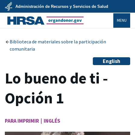
Skip
Administración de Recursos y Servicios de Salud
to
main
U.S.
content
MENU
Department
of
Health
organdonor.gov
&
Human
Services
Biblioteca de materiales sobre la participación
comunitaria
English
Lo bueno de ti -
Opción 1
PARA IMPRIMIR | INGLÉS
Image