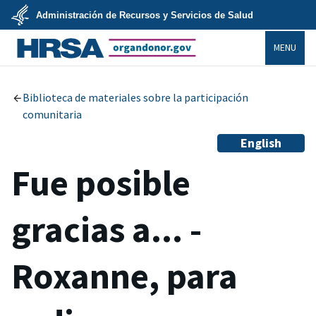
Skip
Administración de Recursos y Servicios de Salud
to
main
U.S.
content
MENU
Department
of
Health
organdonor.gov
&
Human
Services
Biblioteca de materiales sobre la participación
comunitaria
English
Fue posible
gracias a... -
Roxanne, para