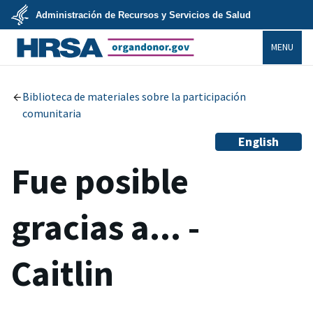
Skip
Administración de Recursos y Servicios de Salud
to
main
U.S.
content
MENU
Department
of
Health
organdonor.gov
&
Human
Services
Biblioteca de materiales sobre la participación
comunitaria
English
Fue posible
gracias a... -
Caitlin