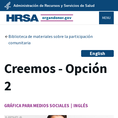
Skip
Administración de Recursos y Servicios de Salud
to
main
U.S.
content
MENU
Department
of
Health
organdonor.gov
&
Human
Services
Biblioteca de materiales sobre la participación
comunitaria
English
Creemos - Opción
2
GRÁFICA PARA MEDIOS SOCIALES | INGLÉS
Image