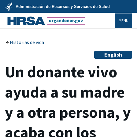
Skip
Administración de Recursos y Servicios de Salud
to
main
U.S.
content
MENU
Department
of
Health
organdonor.gov
&
Human
Services
Historias de vida
English
Un donante vivo
ayuda a su madre
y a otra persona, y
acaba con los