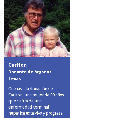
Carlton
Donante de órganos
Texas
Gracias a la donación de
Carlton, una mujer de 69 años
que sufría de una
enfermedad terminal
hepática está viva y progresa