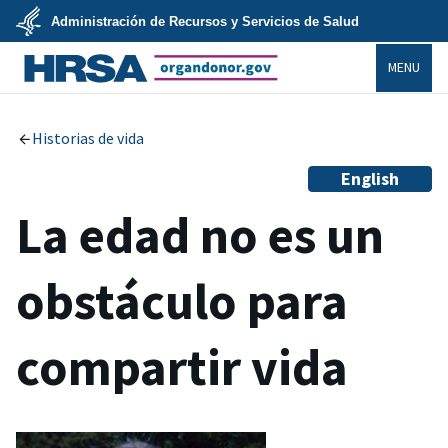
Skip
Administración de Recursos y Servicios de Salud
to
main
U.S.
content
MENU
Department
of
Health
organdonor.gov
&
Human
Services
Historias de vida
English
La edad no es un
obstáculo para
compartir vida