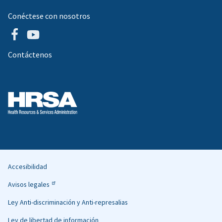
Conéctese con nosotros
Contáctenos
Accesibilidad
Helpful
Avisos legales
Links
Ley Anti-discriminación y Anti-represalias
Ley de libertad de información