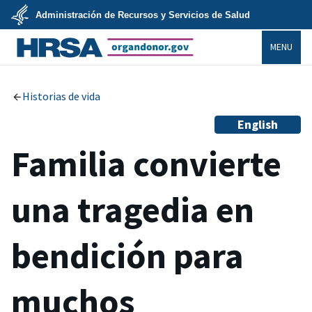
Skip
Administración de Recursos y Servicios de Salud
to
main
U.S.
content
MENU
Department
of
Health
organdonor.gov
&
Human
Services
Historias de vida
English
Familia convierte
una tragedia en
bendición para
muchos