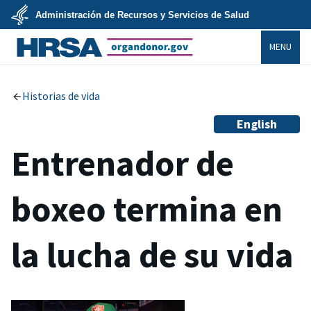
Skip
Administración de Recursos y Servicios de Salud
to
main
U.S.
content
MENU
Department
of
Health
organdonor.gov
&
Human
Services
Historias de vida
English
Entrenador de
boxeo termina en
la lucha de su vida