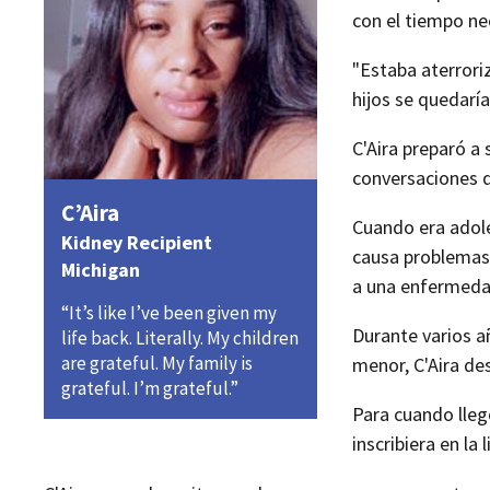
con el tiempo nec
"Estaba aterrori
hijos se quedarí
C'Aira preparó a 
conversaciones di
C’Aira
Cuando era adole
Kidney Recipient
causa problemas 
Michigan
a una enfermeda
“It’s like I’ve been given my
Durante varios a
life back. Literally. My children
are grateful. My family is
menor, C'Aira des
grateful. I’m grateful.”
Para cuando lleg
inscribiera en la