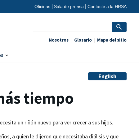
Oficinas
Sala de prensa
Contacte a la HRSA
Search
Nosotros
Glosario
Mapa del sitio
es
English
 más tiempo
cesita un riñón nuevo para ver crecer a sus hijos.
os, a quien le dijeron que necesitaba diálisis y que