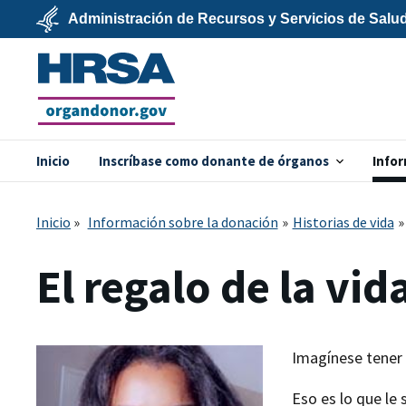
Skip
Administración de Recursos y Servicios de Salu
to
main
U.S.
content
Department
of
Health
&
Human
Services
Inicio
Inscríbase como donante de órganos
Infor
organdonor.gov
Inicio
Información sobre la donación
Historias de vida
El regalo de la vi
Imagínese tener a
Eso es lo que le 