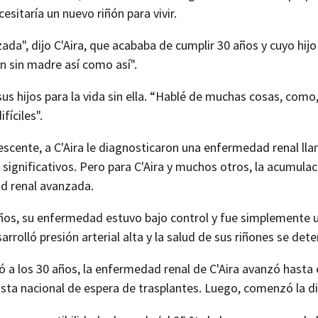
esitaría un nuevo riñón para vivir.
zada", dijo C'Aira, que acababa de cumplir 30 años y cuyo hij
an sin madre así como así".
sus hijos para la vida sin ella. “Hablé de muchas cosas, como,
fíciles".
scente, a C'Aira le diagnosticaron una enfermedad renal ll
significativos. Pero para C'Aira y muchos otros, la acumulac
d renal avanzada.
ños, su enfermedad estuvo bajo control y fue simplemente u
arrolló presión arterial alta y la salud de sus riñones se dete
ó a los 30 años, la enfermedad renal de C'Aira avanzó hast
 lista nacional de espera de trasplantes. Luego, comenzó la diá