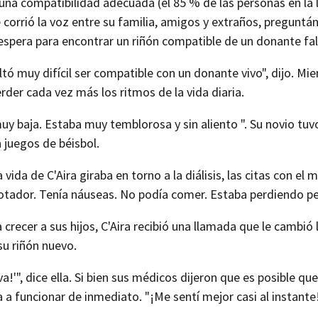
 una compatibilidad adecuada (el 85 % de las personas en la 
 corrió la voz entre su familia, amigos y extraños, preguntán
espera para encontrar un riñón compatible de un donante fal
tó muy difícil ser compatible con un donante vivo", dijo. Mi
rder cada vez más los ritmos de la vida diaria.
y baja. Estaba muy temblorosa y sin aliento ". Su novio tuv
a juegos de béisbol.
 vida de C'Aira giraba en torno a la diálisis, las citas con el 
otador. Tenía náuseas. No podía comer. Estaba perdiendo pe
crecer a sus hijos, C'Aira recibió una llamada que le cambió 
 su riñón nuevo.
!'", dice ella. Si bien sus médicos dijeron que es posible que
 funcionar de inmediato. "¡Me sentí mejor casi al instante!